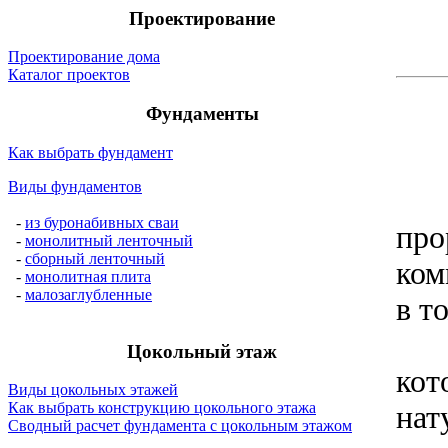
Проектирование
Проектирование дома
Каталог проектов
Фундаменты
Как выбрать фундамент
Виды фундаментов
-
из буронабивных сваи
про
-
монолитный ленточный
-
сборный ленточный
ком
-
монолитная плита
-
малозаглубленные
в т
Сам
Цокольный этаж
кот
Виды цокольных этажей
Как выбрать конструкцию цокольного этажа
нат
Сводный расчет фундамента с цокольным этажом