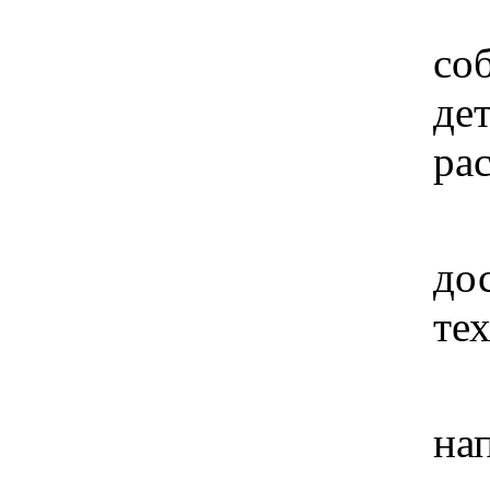
От
со
де
ра
Пе
до
те
Вы
на