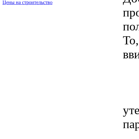
Цены на строительство
пр
по
То,
вв
Ес
ут
па