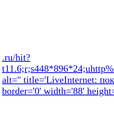
.ru/hit?
t11.6;r;s448*896*24;uhttp%
alt='' title='LiveInternet:
border='0' width='88' height